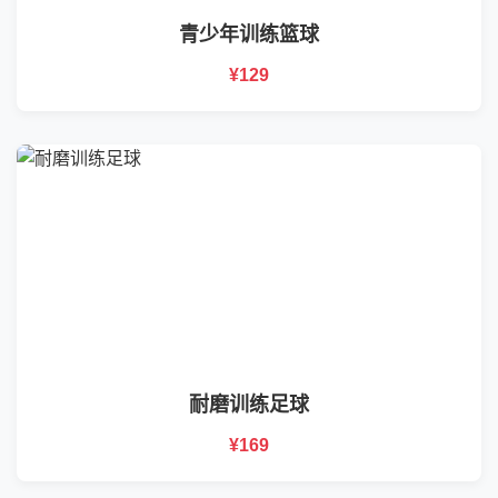
青少年训练篮球
¥129
耐磨训练足球
¥169